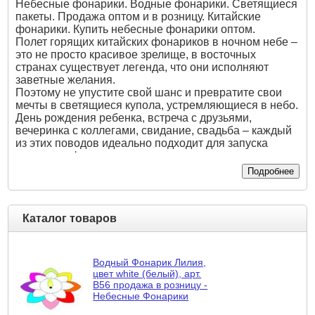
Небесные фонарики. Водные фонарики. Светящиеся
пакеты. Продажа оптом и в розницу. Китайские
фонарики. Купить небесные фонарики оптом.
Полет горящих китайских фонариков в ночном небе –
это не просто красивое зрелище, в восточных
странах существует легенда, что они исполняют
заветные желания.
Поэтому не упустите свой шанс и превратите свои
мечты в светящиеся купола, устремляющиеся в небо.
День рождения ребенка, встреча с друзьями,
вечеринка с коллегами, свидание, свадьба – каждый
из этих поводов идеально подходит для запуска
летающих фонариков.
Мы предлагаем большой выбор бумажных
Подробнее
фонариков по доступным ценам. У нас вы найдете не
только воздушные фонарики, но также водные и
фольгированные небесные фонарики. Вы навсегда
Каталог товаров
запомните тот миг, когда в небо воспарят небесные
фонарики. Челябинск предоставляет большое
количество возможностей для запуска летающих
фонариков, например, очень красиво это выглядит
Водный Фонарик Лилия,
на набережной реки Миасс на фоне ночного города.
цвет white (белый), арт.
Не менее прекрасно запускать китайские фонарики
В56 продажа в розницу -
на природе, где нет никаких отвлекающих факторов,
Небесные Фонарики
а только вы, звездное небо и маленький огонек,